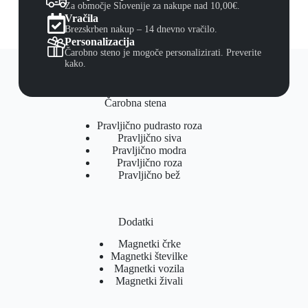
Za območje Slovenije za nakupe nad 10,00€.
Vračila
Brezskrben nakup – 14 dnevno vračilo.
Personalizacija
Čarobno steno je mogoče personalizirati. Preverite
kako.
Čarobna stena
Pravljično pudrasto roza
Pravljično siva
Pravljično modra
Pravljično roza
Pravljično bež
Dodatki
Magnetki črke
Magnetki številke
Magnetki vozila
Magnetki živali