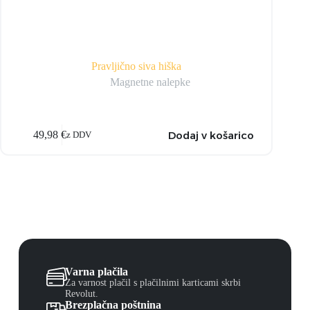
Pravljično siva hiška
Magnetne nalepke
Dodaj v košarico
49,98
€
z DDV
Varna plačila
Za varnost plačil s plačilnimi karticami skrbi
Revolut.
Brezplačna poštnina