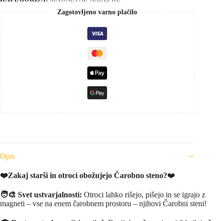
Zagotovljeno varno plačilo
Opis
❤️Zakaj starši in otroci obožujejo Čarobno steno?
❤️
🧑‍🎨 Svet ustvarjalnosti:
Otroci lahko rišejo, pišejo in se igrajo z
magneti – vse na enem čarobnem prostoru – njihovi Čarobni steni!