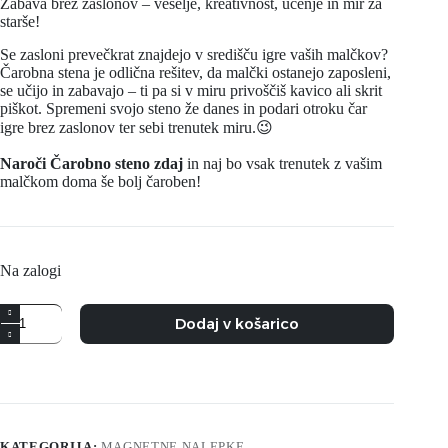
Zabava brez zaslonov – veselje, kreativnost, učenje in mir za
starše!
Se zasloni prevečkrat znajdejo v središču igre vaših malčkov?
Čarobna stena je odlična rešitev, da malčki ostanejo zaposleni,
se učijo in zabavajo – ti pa si v miru privoščiš kavico ali skrit
piškot. Spremeni svojo steno že danes in podari otroku čar
igre brez zaslonov ter sebi trenutek miru.😉
Naroči Čarobno steno zdaj
in naj bo vsak trenutek z vašim
malčkom doma še bolj čaroben!
Na zalogi
Dodaj v košarico
KATEGORIJA:
MAGNETNE NALEPKE