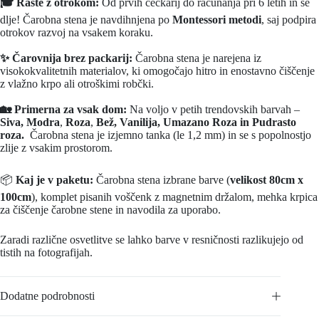
🎓 Raste z otrokom:
Od prvih čečkarij do računanja pri 6 letih in še
dlje! Čarobna stena je navdihnjena po
Montessori metodi
, saj podpira
otrokov razvoj na vsakem koraku.
✨ Čarovnija brez packarij:
Čarobna stena je narejena iz
visokokvalitetnih materialov, ki omogočajo hitro in enostavno čiščenje
z vlažno krpo ali otroškimi robčki.
🏡 Primerna za vsak dom:
Na voljo v petih trendovskih barvah –
Siva,
Modra
,
Roza
,
Bež, Vanilija, Umazano Roza in
Pudrasto
roza.
Čarobna stena je izjemno tanka (le 1,2 mm) in se s popolnostjo
zlije z vsakim prostorom.
📦
Kaj je v paketu:
Čarobna stena izbrane barve (
velikost 80cm x
100cm
), komplet pisanih voščenk z magnetnim držalom, mehka krpica
za čiščenje čarobne stene in navodila za uporabo.
Zaradi različne osvetlitve se lahko barve v resničnosti razlikujejo od
tistih na fotografijah.
Dodatne podrobnosti